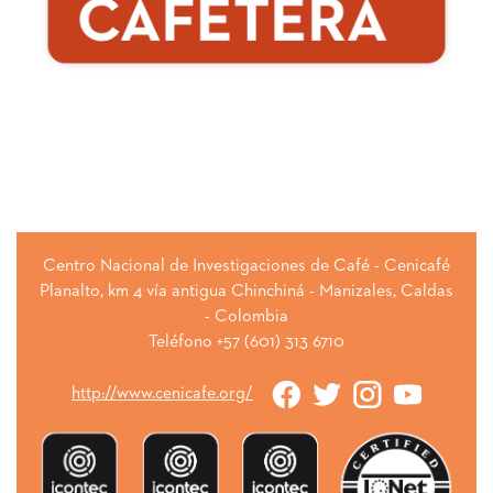
Centro Nacional de Investigaciones de Café - Cenicafé
Planalto, km 4 vía antigua Chinchiná - Manizales, Caldas
- Colombia
Teléfono +57 (601) 313 6710
http://www.cenicafe.org/