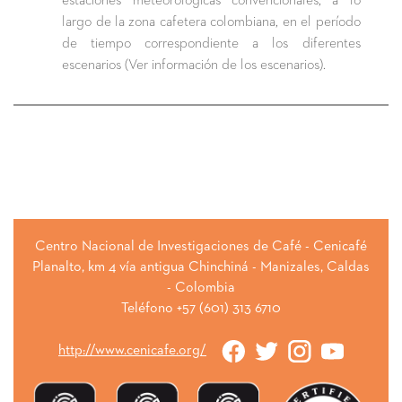
estaciones meteorológicas convencionales, a lo
largo de la zona cafetera colombiana, en el período
de tiempo correspondiente a los diferentes
escenarios (Ver información de los escenarios).
Centro Nacional de Investigaciones de Café - Cenicafé
Planalto, km 4 vía antigua Chinchiná - Manizales, Caldas
- Colombia
Teléfono +57 (601) 313 6710
http://www.cenicafe.org/