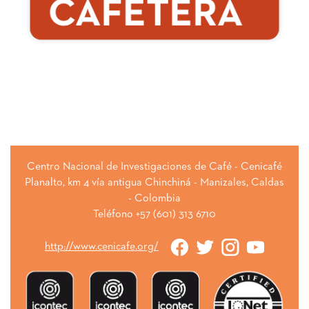
Centro Nacional de Investigaciones de Café - Cenicafé
Planalto, km 4 vía antigua Chinchiná - Manizales, Caldas
- Colombia
Teléfono +57 (601) 313 6710
http://www.cenicafe.org/