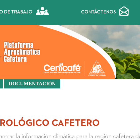
DOCUMENTACIÓN
ROLÓGICO CAFETERO
ntrar la información climática para la región cafetera