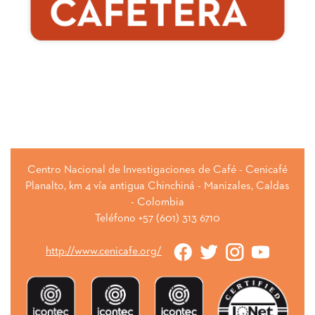
Centro Nacional de Investigaciones de Café - Cenicafé
Planalto, km 4 vía antigua Chinchiná - Manizales, Caldas
- Colombia
Teléfono +57 (601) 313 6710
http://www.cenicafe.org/