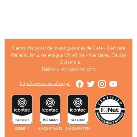
Centro Nacional de Investigaciones de Café - Cenicafé
Planalto, km 4 vía antigua Chinchiná - Manizales, Caldas
- Colombia
Teléfono +57 (601) 313 6710
http://www.cenicafe.org/