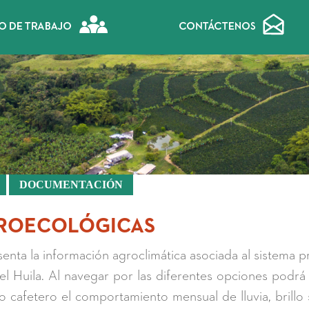
DOCUMENTACIÓN
ROECOLÓGICAS
senta la información agroclimática asociada al sistema p
l Huila. Al navegar por las diferentes opciones podrá i
 cafetero el comportamiento mensual de lluvia, brillo 