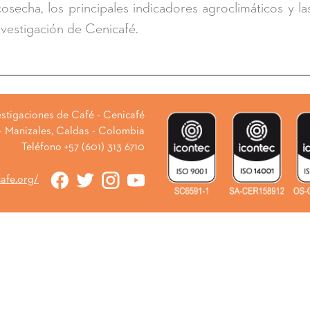
cosecha, los principales indicadores agroclimáticos y l
nvestigación de Cenicafé.
stigaciones de Café - Cenicafé
 - Manizales, Caldas - Colombia
Teléfono +57 (601) 313 6710
cafe.org/