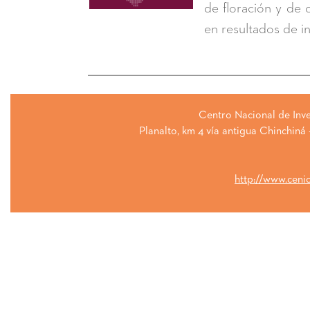
de floración y de 
en resultados de i
Centro Nacional de Inve
Planalto, km 4 vía antigua Chinchiná
http://www.ceni