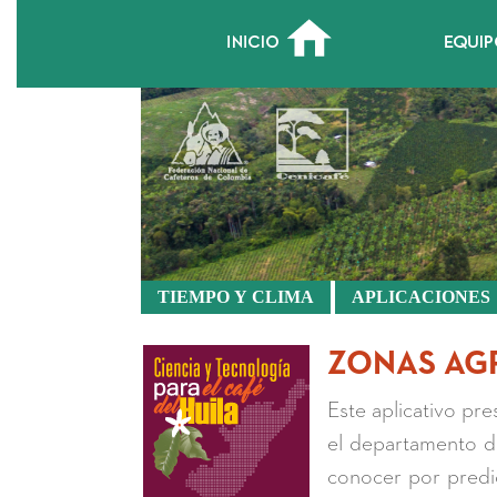
Zonas Agroecológicas
TIEMPO Y CLIMA
APLICACIONES
ZONAS AG
Este aplicativo pre
el departamento de
conocer por predio