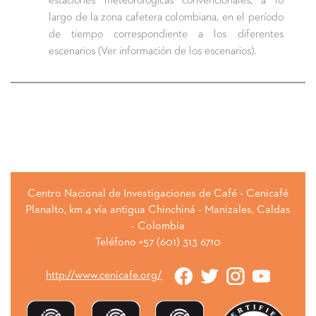
estaciones meteorológicas convencionales, a lo
largo de la zona cafetera colombiana, en el período
de tiempo correspondiente a los diferentes
escenarios (Ver información de los escenarios).
Centro Nacional de Investigaciones de Café - Cenicafé
Planalto, km 4 vía antigua Chinchiná - Manizales, Caldas
- Colombia
Teléfono +57 (601) 313 6710
http://www.cenicafe.org/